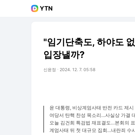
YTN
"임기단축도, 하야도 없다
입장낼까?
신윤정
2024. 12. 7. 05:58
윤 대통령, 비상계엄사태 반전 카드 제시 
여당서 탄핵 찬성 목소리…사실상 가결 
오늘 김건희 특검법 재표결도…본회의 
계엄사태 뒤 첫 대규모 집회…내란죄 수