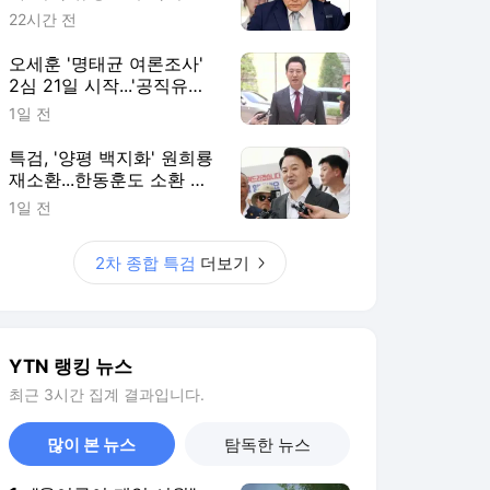
22시간 전
오세훈 '명태균 여론조사'
2심 21일 시작...'공직유지'
관건
1일 전
특검, '양평 백지화' 원희룡
재소환...한동훈도 소환 통
보
1일 전
2차 종합 특검
더보기
YTN 랭킹 뉴스
최근 3시간 집계 결과입니다.
많이 본 뉴스
탐독한 뉴스