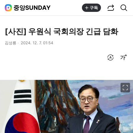
공유하기
통합검색
중앙SUNDAY
구독
[사진] 우원식 국회의장 긴급 담화
김성룡
2024. 12. 7. 01:54
번역 설정
글씨크기 조절하기
이미지 크게 보기