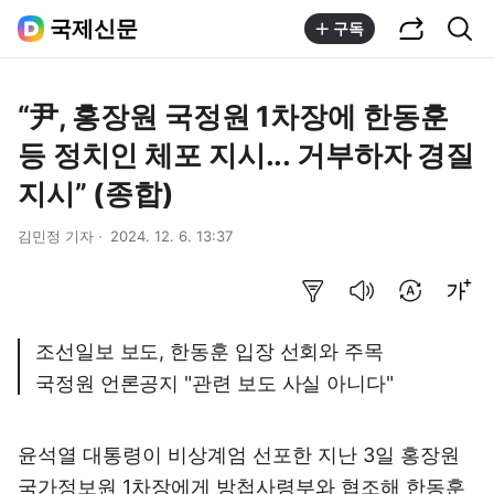
공유하기
통합검색
국제신문
구독
“尹, 홍장원 국정원 1차장에 한동훈
등 정치인 체포 지시... 거부하자 경질
지시” (종합)
김민정 기자
2024. 12. 6. 13:37
요약보기
음성으로 듣기
번역 설정
글씨크기 조절하기
조선일보 보도, 한동훈 입장 선회와 주목
국정원 언론공지 "관련 보도 사실 아니다"
윤석열 대통령이 비상계엄 선포한 지난 3일 홍장원
국가정보원 1차장에게 방첩사령부와 협조해 한동훈