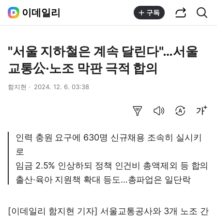
공유하기
통합검색
이데일리
구독
"서울 지하철은 계속 달린다"…서울
교통公·노조 막판 극적 합의
함지현
2024. 12. 6. 03:38
요약보기
음성으로 듣기
번역 설정
글씨크기 조절하기
인력 충원 요구에 630명 신규채용 조속히 실시키
로
임금 2.5% 인상하되 정책 인건비 총액제외 등 합의
출산·육아 지원책 확대 등도…총파업은 일단락
[이데일리 함지현 기자] 서울교통공사와 3개 노조 간