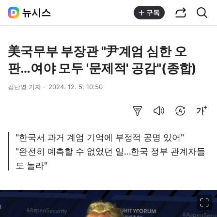
공유하기
통합검색
뉴시스
구독
美국무부 부장관 "尹계엄 심한 오
판…여야 모두 '문제적' 공감"(종합)
김난영 기자
2024. 12. 5. 10:50
요약보기
음성으로 듣기
번역 설정
글씨크기 조절하기
"한국서 과거 계엄 기억에 부정적 공명 있어"
"완전히 예측할 수 없었던 일…한국 정부 관계자들
도 놀라"
이미지 크게 보기