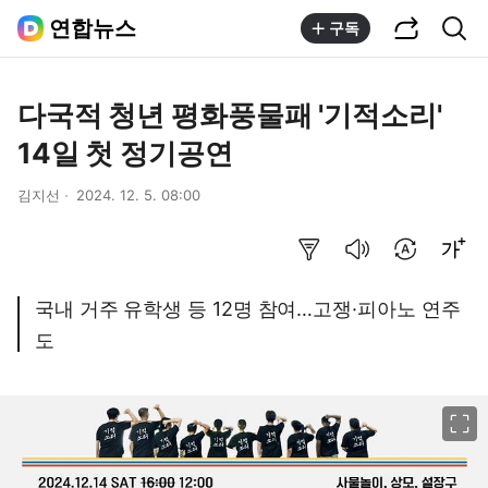
공유하기
통합검색
연합뉴스
구독
다국적 청년 평화풍물패 '기적소리'
14일 첫 정기공연
김지선
2024. 12. 5. 08:00
요약보기
음성으로 듣기
번역 설정
글씨크기 조절하기
국내 거주 유학생 등 12명 참여…고쟁·피아노 연주
도
이미지 크게 보기