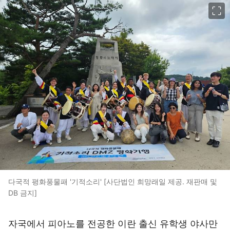
이미지 크게 보기
다국적 평화풍물패 '기적소리' [사단법인 희망래일 제공. 재판매 및
DB 금지]
자국에서 피아노를 전공한 이란 출신 유학생 야사만