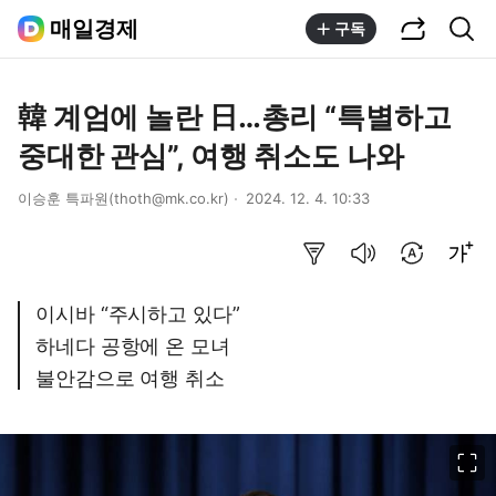
공유하기
통합검색
매일경제
구독
韓 계엄에 놀란 日…총리 “특별하고
중대한 관심”, 여행 취소도 나와
이승훈 특파원(thoth@mk.co.kr)
2024. 12. 4. 10:33
요약보기
음성으로 듣기
번역 설정
글씨크기 조절하기
이시바 “주시하고 있다”
하네다 공항에 온 모녀
불안감으로 여행 취소
이미지 크게 보기