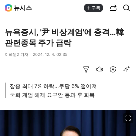
공유하기
통합검색
뉴시스
구독
뉴욕증시, '尹 비상계엄'에 충격…韓
관련종목 주가 급락
이혜원2 기자
2024. 12. 4. 02:35
요약보기
음성으로 듣기
번역 설정
글씨크기 조절하기
장중 최대 7% 하락…쿠팡 6% 떨어져
국회 계엄 해제 요구안 통과 후 회복
이미지 크게 보기