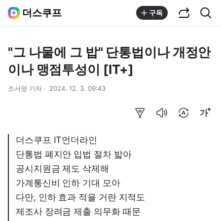
공유하기
통합검색
더스쿠프
구독
"그 나물에 그 밥" 단통법이나 개정안
이나 맹점투성이 [IT+]
조서영 기자
2024. 12. 3. 09:43
요약보기
음성으로 듣기
번역 설정
글씨크기 조절하기
더스쿠프 IT언더라인
단통법 폐지안 입법 절차 밟아
공시지원금 제도 삭제해
가계통신비 인하 기대 모아
다만, 인하 효과 적을 거란 지적도
제조사 장려금 제출 의무화 때문