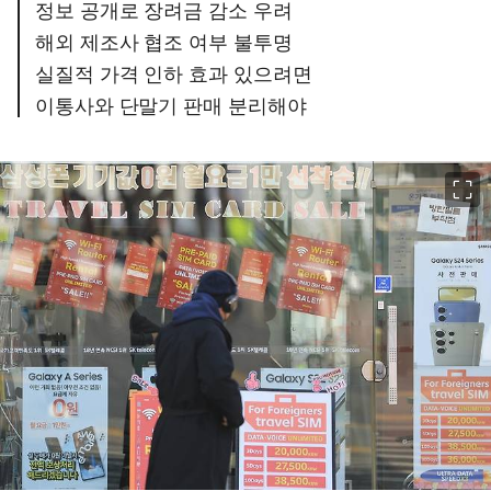
정보 공개로 장려금 감소 우려
해외 제조사 협조 여부 불투명
실질적 가격 인하 효과 있으려면
이통사와 단말기 판매 분리해야
이미지 크게 보기