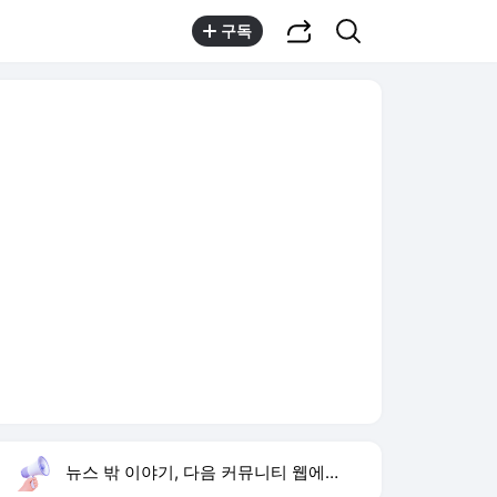
공유하기
검색
구독
뉴스 밖 이야기, 다음 커뮤니티 웹에서 보기
실시간 트렌드
오늘 11:58 기준
툴팁보기
1
려운 놀토 첫 예능
,신규
2
김민석 경선 승리
,상승
3
1236회 로또 당첨 번호
,신규
4
맨시티 이강인 칭찬
,신규
5
사랑이 온다
,상승
6
유아인 남사친 볼뽀뽀
,하락
7
전참시
,신규