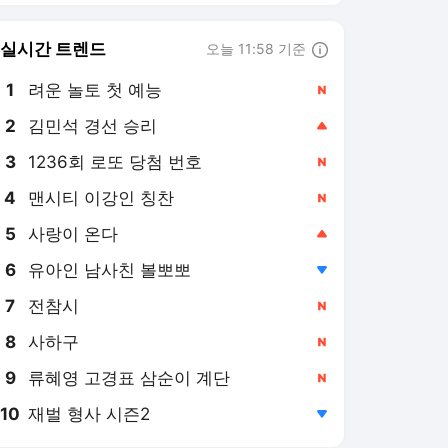
8
사하구
,신규
9
류혜영 고경표 삼순이 계단
,신규
10
재벌 형사 시즌2
,하락
서울경제 랭킹 뉴스
최근 3시간 집계 결과입니다.
많이 본 뉴스
탐독한 뉴스
1
삼전닉스 급락에 개미들
美 증시로…월가는 “과
열 경고”
2시간 전
2
씻기 귀찮아서 그냥 먹
는데…“암 환자에게 치
명적” 전문의 경고 나왔
8시간 전