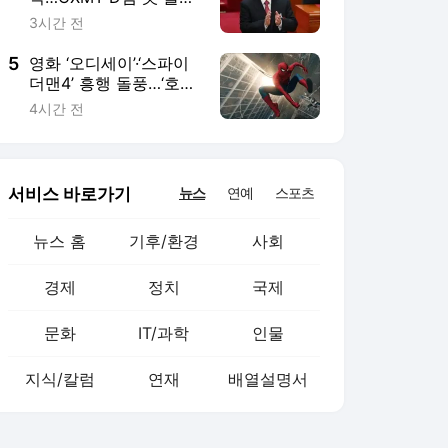
문화
IT/과학
인물
지식/칼럼
연재
배열설명서