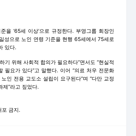
립하기 위해 사회적 합의가 필요하다”면서도 “현실적
 필요가 있다”고 말했다. 이어 “의료 처우 전문화
 노인 전용 교도소 설립이 요구된다”며 “다만 교정
과제”라고 짚었다.
배포 금지.
론사로 이동합니다.
노쇼·경영난 호소하더니…정준하 소유 강남 '36억 아파트' 경매 넘어가
“여자배구는 아기자기해”…송강호 결국 사과했다, 무슨 일?
가 탔던 '그 차' 서울에 뜬다…'한강 시승 코스' 달릴까
해변서 주운 돌, 6만 년 전 유물이었다…英 소년의 ‘유레카’
조영남, 새 유서 공개 '재산 대부분은 '이 사람'에게 주고 싶다'
'임영웅 신드롬' 학계도 주목했다…국민적 인기 얻게 된 이유 분석
또 임영웅 했다'…자선 축구 대회 수익금 12억 원 '전액 기부'
‘아빠’ 정우성, 논란 후 첫 공식 석상…“모든 질책 받겠다, 父 책임 다할 것”