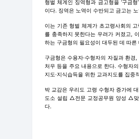
형벌 체계인 징역형과 금고형을 ‘구금형
이다. 징역은 노역이 수반되고 금고는 노
이는 기존 형벌 체계가 초고령사회의 고
를 충족하지 못한다는 우려가 커졌고, 
하는 구금형의 필요성이 대두된 데 따른 
구금형은 수용자·수형자의 자질과 환경,
처우 등을 주요 내용으로 한다. 수형자
지도·지식습득을 위한 교과지도를 집중적
박 교감은 우리도 고령 수형자 증가에 
도소 설립 △전문 교정공무원 양성 △맞
다.
현재 우리나라는 고령 수형자의 나이 기
이중근 대한노인회장은 지난 10월 취임 
올리자고 제안해 사회적 논의를 불붙인 바