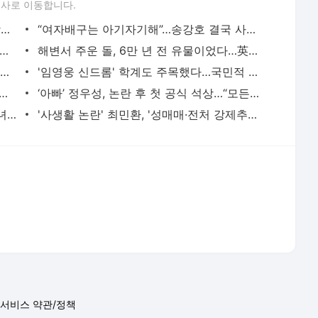
'50대 女알바와 숙박업소 간 남편…상간녀 딸이 되레 소송건다네요”
'사생활 논란' 최민환, '성매매·전처 강제추행 의혹' 무혐의 종결…'증거 불충분'
서비스 약관/정책
 글쓴이에 있으며, Daum의 입장과 다를 수 있습니다.