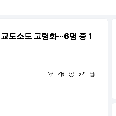
교도소도 고령화···6명 중 1
요약보기
음성으로 듣기
번역 설정
글씨크기 조절하기
인쇄하기