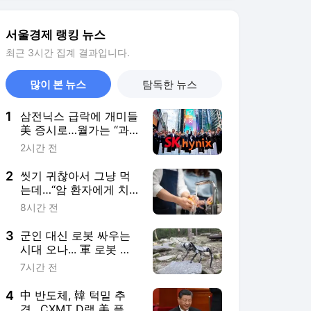
다 [헬시타임]
3
군인 대신 로봇 싸우는
시대 오나... 軍 로봇 지
휘통제시스템 구축 [로
7시간 전
보 인사이트]
4
中 반도체, 韓 턱밑 추
격…CXMT D램 美 플랫
폼서 최고속도 기록
3시간 전
5
영화 ‘오디세이’·‘스파이
더맨4’ 흥행 돌풍…‘호
프’는 주춤
4시간 전
서비스 바로가기
뉴스
연예
스포츠
뉴스 홈
기후/환경
사회
경제
정치
국제