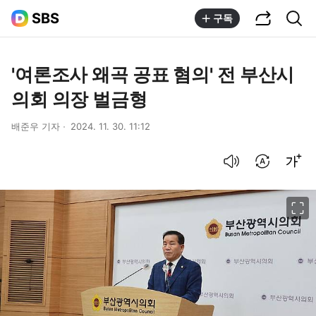
공유하기
통합검색
SBS
구독
'여론조사 왜곡 공표 혐의' 전 부산시
의회 의장 벌금형
배준우 기자
2024. 11. 30. 11:12
음성으로 듣기
번역 설정
글씨크기 조절하기
이미지 크게 보기