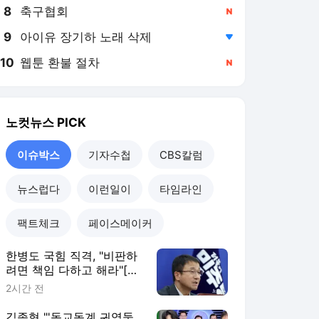
8
축구협회
,신규
9
아이유 장기하 노래 삭제
,하락
10
웹툰 환불 절차
,신규
노컷뉴스
PICK
이슈박스
기자수첩
CBS칼럼
뉴스럽다
이런일이
타임라인
팩트체크
페이스메이커
한병도 국힘 직격, "비판하
려면 책임 다하고 해라"[노
컷네컷]
2시간 전
김종혁 "'동교동계 귀염둥