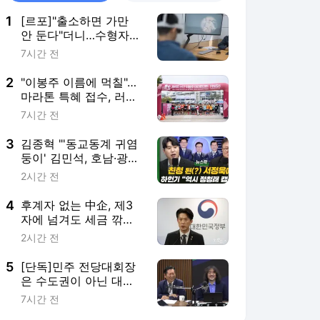
1
[르포]"출소하면 가만
안 둔다"더니…수형자
태도 싹 바뀐 이유는
7시간 전
2
"이봉주 이름에 먹칠"…
마라톤 특혜 접수, 러너
들 분노 폭발[페이스메
7시간 전
이커]
3
김종혁 "'동교동계 귀염
둥이' 김민석, 호남·광주
영향력 남아있어[뉴스
2시간 전
락]
4
후계자 없는 中企, 제3
자에 넘겨도 세금 깎아
준다
2시간 전
5
[단독]민주 전당대회장
은 수도권이 아닌 대전,
의문점은…
7시간 전