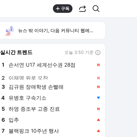
공유하기
검색
구독
뉴스 밖 이야기, 다음 커뮤니티 웹에서 보기
실시간 트렌드
오늘 3:50 기준
툴팁보기
1
손서연 U17 세계선수권 28점
,신규
2
이재명 위로 오찬
,신규
3
김규원 장애학생 손빨래
,신규
4
유병호 구속기소
,하락
5
하영 증조부 고종 진료
,신규
6
입추
,상승
7
블랙핑크 10주년 행사
,상승