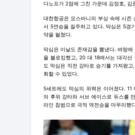
다노프가 2점에 그친 가운데 김정호, 김준
대한항공은 요스바니의 부상 속에 시즌 
서 5연승을 질주하고 있다. 막심은 5경기
약을 펼쳤다.
막심은 이날도 존재감을 뽐냈다. 벼랑에 몰
을 블로킹했고, 20 대 18에서는 대각선
도 막심은 직전 강타로 승기를 가져왔고
회할 수 있었다.
5세트에도 막심의 위력은 이어졌다. 11
의 후위 강타와 서브 에이스로 듀스를 
라인 침범으로 극적 역전승을 마무리했다