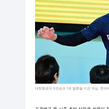
대한항공의 5연승과 1위 탈환을 이끈 막심. 한
프로배구 올 시즌 초반 상위권 싸움이 