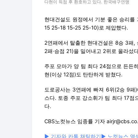
다현이 득점 후 환호하고 있다. 한국배구연맹
현대건설도 원정에서 기분 좋은 승리를 거
15 25-18 15-25 25-10)로 제압했다.
2연패에서 탈출한 현대건설은 8승 3패, 승
2패·승점 21)을 밀어내고 2위로 올라섰다
주포 모마가 양 팀 최다 24점으로 든든하
현(이상 12점)도 탄탄하게 받쳤다.
도로공사는 3연패에 빠져 6위(2승 9패)
스다. 토종 주포 강소휘가 팀 최다 17
다.
CBS노컷뉴스 임종률 기자 airjr@cbs.co.
▶ 기자와 카톡 채팅하기
▶ 노컷뉴스 영