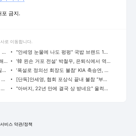
배포 금지.
론사로 이동합니다.
'식지 않는 김연경 인기' 3시즌 연속 남녀 올스타 최다 득표
"안세영 눈물에 나도 펑펑" 국밥 브랜드 1위 사장, 왜 배드민턴협회장에 도전하게 됐나
'미성년 후배 성적 행위 논란' 女 피겨 이해인, 국가대표 선발전 출전
'韓 왼손 거포 전설' 박철우, 은퇴식에서 역대 최다 득점상 수상
'건재한 김연경' 흥국생명, 개막 10연승 질주…현대캐피탈, 1위 탈환
'폭설로 정의선 회장도 불참' KIA 축승연, 그래도 뜻깊었다 '7억 유소년에 지원'
"ABS에도 내 선구안은 통했다" 홍창기의 자부심과 LG 정상 탈환의 과제
[단독]안세영, 협회 포상식 끝내 불참 "부상 치료에 가족 모임…김원호도 군사 훈련"
'女 씨름은 이다현 천하' 올해 그랜드슬램에 6관왕까지 싹쓸이
"아버지, 22년 만에 결국 상 받네요" 울컥한 역대 최고령 홀드왕의 감동 소감
서비스 약관/정책