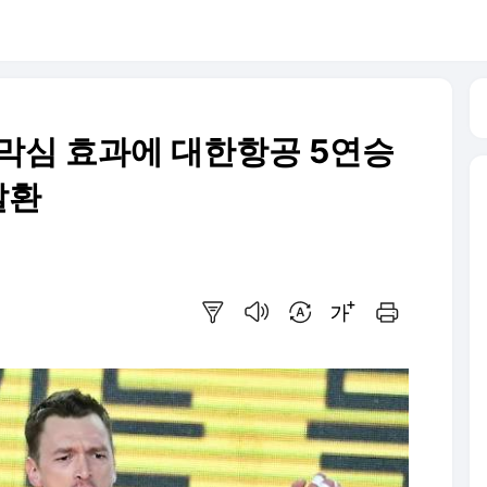
' 막심 효과에 대한항공 5연승
탈환
요약보기
음성으로 듣기
번역 설정
글씨크기 조절하기
인쇄하기