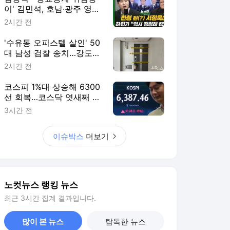
이' 김민석, 호남·광주 영향
력 남아있어[뉴스락]
2시간 전
'수유동 오피스텔 살인' 50
대 남성 검찰 송치…강도
살인 혐의[영상]
2시간 전
코스피 1%대 상승해 6300
선 회복…코스닥 엿새째 상
승
3시간 전
이슈박스
더보기
노컷뉴스 랭킹 뉴스
최근 3시간 집계 결과입니다.
많이 본 뉴스
탐독한 뉴스