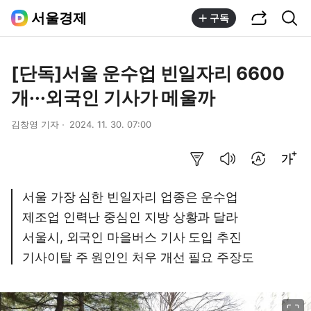
공유하기
통합검색
서울경제
구독
[단독]서울 운수업 빈일자리 6600
개···외국인 기사가 메울까
김창영 기자
2024. 11. 30. 07:00
요약보기
음성으로 듣기
번역 설정
글씨크기 조절하기
서울 가장 심한 빈일자리 업종은 운수업
제조업 인력난 중심인 지방 상황과 달라
서울시, 외국인 마을버스 기사 도입 추진
기사이탈 주 원인인 처우 개선 필요 주장도
이미지 크게 보기