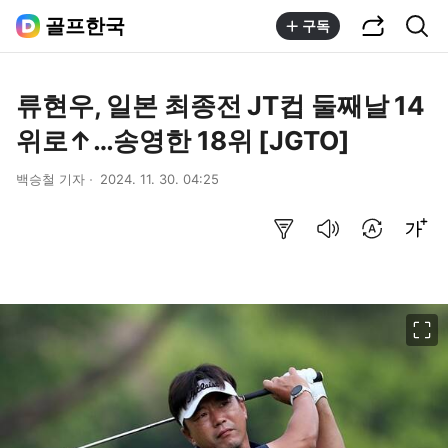
공유하기
통합검색
골프한국
구독
류현우, 일본 최종전 JT컵 둘째날 14
위로↑…송영한 18위 [JGTO]
백승철 기자
2024. 11. 30. 04:25
요약보기
음성으로 듣기
번역 설정
글씨크기 조절하기
이미지 크게 보기