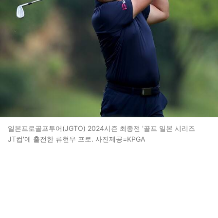
일본프로골프투어(JGTO) 2024시즌 최종전 '골프 일본 시리즈
JT컵'에 출전한 류현우 프로. 사진제공=KPGA