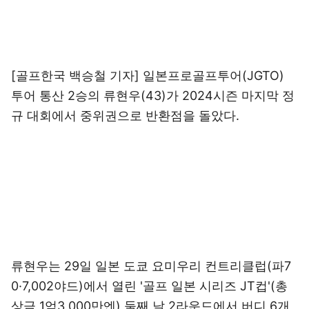
[골프한국 백승철 기자] 일본프로골프투어(JGTO)
투어 통산 2승의 류현우(43)가 2024시즌 마지막 정
규 대회에서 중위권으로 반환점을 돌았다.
류현우는 29일 일본 도쿄 요미우리 컨트리클럽(파7
0·7,002야드)에서 열린 '골프 일본 시리즈 JT컵'(총
상금 1억3,000만엔) 둘째 날 2라운드에서 버디 6개