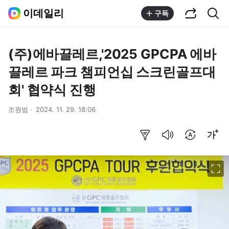
공유하기
통합검색
이데일리
구독
(주)에바끌레르,'2025 GPCPA 에바
끌레르 파크 챔피언십 스크린골프대
회' 협약식 진행
조원범
2024. 11. 29. 18:06
요약보기
음성으로 듣기
번역 설정
글씨크기 조절하기
이미지 크게 보기