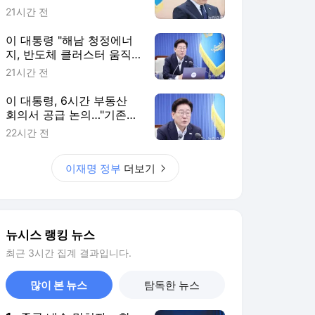
뉴시스 랭킹 뉴스
최근 3시간 집계 결과입니다.
많이 본 뉴스
탐독한 뉴스
1
중국 내수 막히자… 한
국으로 쏠리는 '밀어내
기 수출' 공세[車이나 머
6시간 전
니 몰려온다①]
2
안전숙소부터 무료 사우
나까지…폭염과 싸우는
자치구들[구청25]
4시간 전
3
조국, 與 일각 '조희대
탄핵론'에 "작년엔 선 긋
더니…할말하않"
3시간 전
4
'2부 강등' 울버햄튼 황
희찬, 새 시즌 첫 경기서
명단 제외
2시간 전