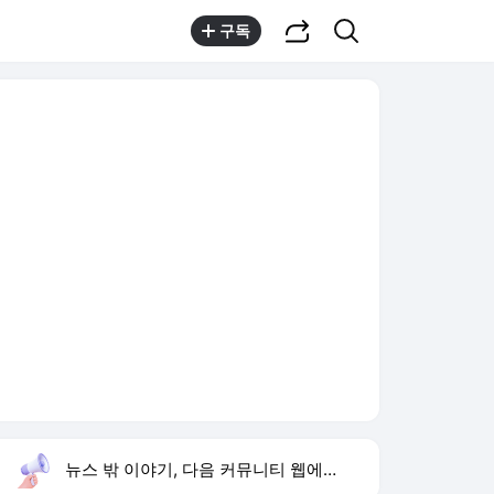
공유하기
검색
구독
뉴스 밖 이야기, 다음 커뮤니티 웹에서 보기
실시간 트렌드
오늘 10:39 기준
툴팁보기
1
문세윤 거북이 터틀맨
,신규
2
김민석 경선 승리
,신규
3
노이즈 홍종구
,하락
4
isa 계좌란
,하락
5
놀뭐
,신규
6
엿같은 사랑
,신규
7
재벌 형사 시즌2
,신규