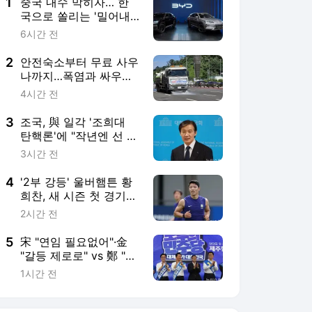
5
宋 "연임 필요없어"·金
"갈등 제로로" vs 鄭 "진
흙탕 사과해야"(종합)
1시간 전
서비스 바로가기
뉴스
연예
스포츠
연예 홈
뉴스
포토
TV 편성표
영화
OTT
뮤직차트
루프
연예 채널