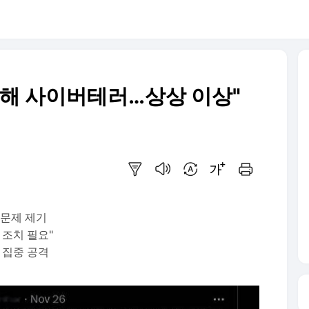
향해 사이버테러…상상 이상"
요약보기
음성으로 듣기
번역 설정
글씨크기 조절하기
인쇄하기
 문제 제기
조치 필요"
 집중 공격