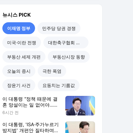
이 대통령 "정책 때문에 결
혼 망설이는 일 없어야…불
합리한 제도 말해달라"
6시간 전
이 대통령, 'ISA·주가누르기
방지법' 개편안 질타하며
재검토 지시
21시간 전
이 대통령 "해남 청정에너
지, 반도체 클러스터 움직
이는 힘…지역소멸 극복 전
21시간 전
환점"
이 대통령, 6시간 부동산
회의서 공급 논의…"기존
사고 방식에 매달리지 말고
22시간 전
과감히 실천"(종합)
이재명 정부
더보기