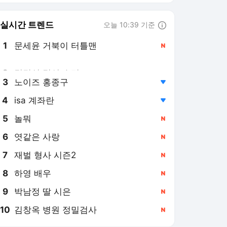
8
하영 배우
,신규
9
박남정 딸 시은
,신규
10
김창옥 병원 정밀검사
,신규
뉴시스
PICK
이재명 정부
민주당 당권 경쟁
미국·이란 전쟁
대한축구협회 개혁
부동산 세제 개편
부동산시장 동향
오늘의 증시
극한 폭염
장윤기 사건
요동치는 기름값