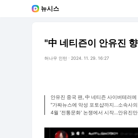
뉴시스
"中 네티즌이 안유진 
허나우 인턴
2024. 11. 29. 16:27
안유진 중국 팬, 中 네티즌 사이버테러에
"가짜뉴스에 악성 포토샵까지…소속사의 
4월 '전통문화' 논쟁에서 시작…안유진만