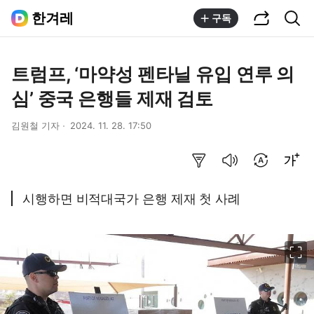
공유하기
통합검색
한겨레
구독
트럼프, ‘마약성 펜타닐 유입 연루 의
심’ 중국 은행들 제재 검토
김원철 기자
2024. 11. 28. 17:50
요약보기
음성으로 듣기
번역 설정
글씨크기 조절하기
시행하면 비적대국가 은행 제재 첫 사례
이미지 크게 보기