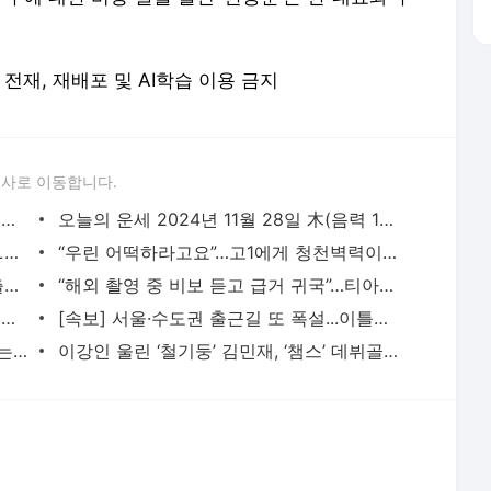
론사로 이동합니다.
“이러다 진짜 큰일난다”…한국 향해 경고 날린 일론 머스크, 무슨 일? - 매일경제
오늘의 운세 2024년 11월 28일 木(음력 10월 28일) - 매일경제
“수영장에 차 5대 금수저네”...가비 고향 LA 친척집 방문 - 매일경제
“우린 어떡하라고요”…고1에게 청천벽력이라는 연세대 추가시험 결정, 왜 - 매일경제
이선옥 “문가비 미성년자 아냐, 스스로 출산 결정…왜 정우성에 책임전가” - 매일경제
“해외 촬영 중 비보 듣고 급거 귀국”…티아라 출신 함은정 모친상 - 매일경제
“외교의 힘 이정도일 줄이야”…이 나라가 중동 포성 멈추게 한 방법, 뭐길래 - 매일경제
[속보] 서울·수도권 출근길 또 폭설...이틀째 교통대란 초비상 - 매일경제
“장동건 득남 부럽다”…결혼 원치 않는다는 정우성, 과거 발언 재조명 - 매일경제
이강인 울린 ‘철기둥’ 김민재, ‘챔스’ 데뷔골+뮌헨 승리+POTM 미쳤다…獨 매체 극찬 “뮌헨을
서비스 약관/정책
 글쓴이에 있으며, Daum의 입장과 다를 수 있습니다.