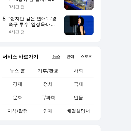
문화
IT/과학
인물
지식/칼럼
연재
배열설명서