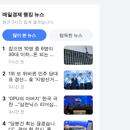
3
'GPU의 아버지' 한국 극
찬 …"삼전닉스 리더십,
AI혁명 주도"
3시간 전
4
“당분간 회는 끊겠습니
다”…광어 한 접시, 폭염
에 마트 가격도 2만원
9시간 전
‘훌쩍’
5
“짧지만 깊은 연애”…‘광
속구 투수’ 엄정욱·배우
지안 결혼
4시간 전
서비스 바로가기
뉴스
연예
스포츠
뉴스 홈
기후/환경
사회
경제
정치
국제