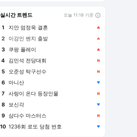
8
보신각
,하락
9
삼다수 마스터스
,신규
10
1236회 로또 당첨 번호
,하락
매일경제 랭킹 뉴스
최근 3시간 집계 결과입니다.
많이 본 뉴스
탐독한 뉴스
1
잡으면 10명 중 6명이
30대 이하...돈 되는 건
전부 손대는 MZ 조폭들
7시간 전
2
1위 또 뒤바뀐 민주 당대
표 경선... 金 ‘지방선거
책임론’ vs 鄭 ‘반명 프레
3시간 전
임 반발’