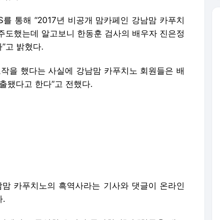
S를 통해 “2017년 비공개 맘카페인 강남맘 카푸치
주도했는데 알고보니 한동훈 검사의 배우자 진은정
”고 밝혔다.
조작을 했다는 사실에 강남맘 카푸치노 회원들은 배
출됐다고 한다”고 전했다.
남맘 카푸치노의 흑역사라는 기사와 댓글이 온라인
.
건에서도 동일한 수법이 등장한다”며 “한동훈 대표
는 고정 아이디가 적발됐다. 바로 그 아이디가 전
운동을 주도했다”고 주장했다. 그러면서 “신분을 숨
에서 강남맘 카푸치노와 국민의힘 당원게시판 사건
고 덧붙였다.