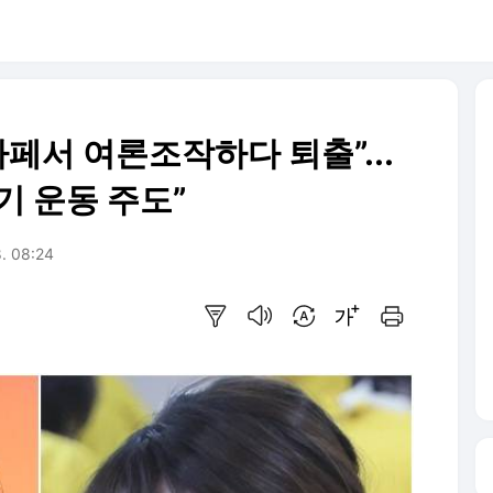
카페서 여론조작하다 퇴출”...
기 운동 주도”
8. 08:24
요약보기
음성으로 듣기
번역 설정
글씨크기 조절하기
인쇄하기