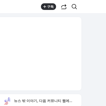
공유하기
검색
구독
뉴스 밖 이야기, 다음 커뮤니티 웹에서 보기
실시간 트렌드
오늘 11:18 기준
툴팁보기
1
지안 엄정욱 결혼
,상승
2
이강인 벤치 출발
,상승
3
쿠팡 플레이
,상승
4
김민석 전당대회
,신규
5
오준성 탁구선수
,신규
6
마니산
,하락
7
사랑이 온다 등장인물
,신규