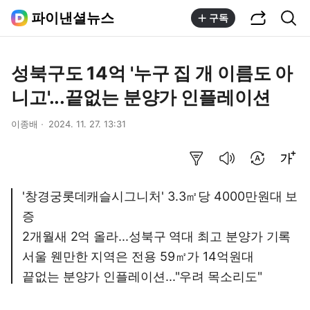
공유하기
통합검색
파이낸셜뉴스
구독
성북구도 14억 '누구 집 개 이름도 아
니고'...끝없는 분양가 인플레이션
이종배
2024. 11. 27. 13:31
요약보기
음성으로 듣기
번역 설정
글씨크기 조절하기
'창경궁롯데캐슬시그니처' 3.3㎡당 4000만원대 보
증
2개월새 2억 올라...성북구 역대 최고 분양가 기록
서울 웬만한 지역은 전용 59㎡가 14억원대
끝없는 분양가 인플레이션..."우려 목소리도"