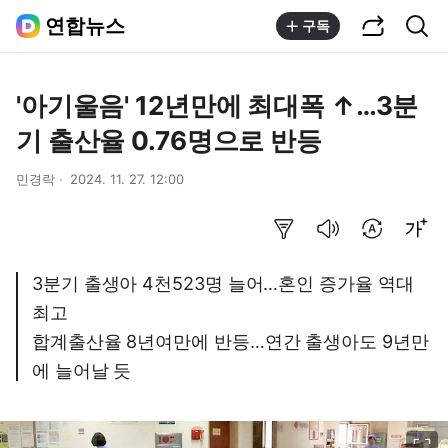
공유하기
통합검색
연합뉴스
구독
'아기울음' 12년만에 최대폭 ↑…3분
기 출산율 0.76명으로 반등
민경락
2024. 11. 27. 12:00
요약보기
음성으로 듣기
번역 설정
글씨크기 조절하기
3분기 출생아 4천523명 늘어…혼인 증가율 역대
최고
합계출산율 8년여만에 반등…연간 출생아도 9년만
에 늘어날 듯
이미지 크게 보기