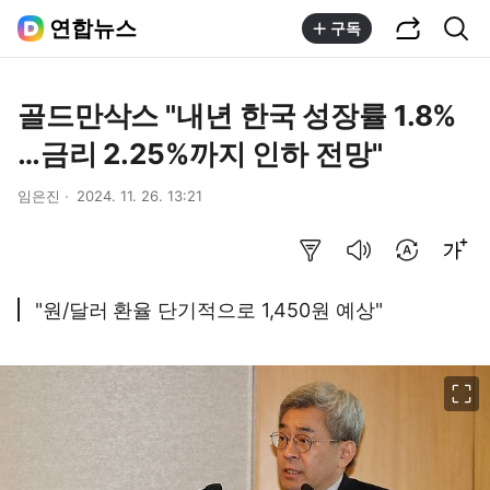
공유하기
통합검색
연합뉴스
구독
골드만삭스 "내년 한국 성장률 1.8%
…금리 2.25%까지 인하 전망"
임은진
2024. 11. 26. 13:21
요약보기
음성으로 듣기
번역 설정
글씨크기 조절하기
"원/달러 환율 단기적으로 1,450원 예상"
이미지 크게 보기