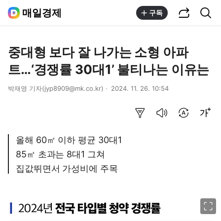
공유하기
통합검색
매일경제
구독
중대형 보다 잘 나가는 소형 아파
트…‘경쟁률 30대1’ 불티나는 이유는
박재영 기자(jyp8909@mk.co.kr)
2024. 11. 26. 10:54
요약보기
음성으로 듣기
번역 설정
글씨크기 조절하기
올해 60㎡ 이하 평균 30대1
85㎡ 초과는 8대1 그쳐
집값뛰면서 가성비에 주목
이미지 크게 보기