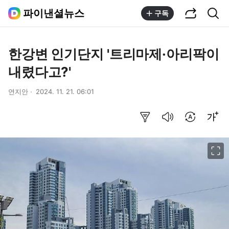
공유하기
통합검색
파이낸셜뉴스
구독
한강변 인기단지 '트리마제·아리팍이
내렸다고?'
연지안
2024. 11. 21. 06:01
요약보기
음성으로 듣기
번역 설정
글씨크기 조절하기
이미지 크게 보기