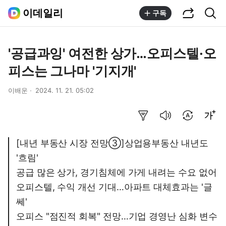
공유하기
통합검색
이데일리
구독
'공급과잉' 여전한 상가…오피스텔·오
피스는 그나마 '기지개'
이배운
2024. 11. 21. 05:02
요약보기
음성으로 듣기
번역 설정
글씨크기 조절하기
[내년 부동산 시장 전망③]상업용부동산 내년도
'흐림'
공급 많은 상가, 경기침체에 가게 내려는 수요 없어
오피스텔, 수익 개선 기대…아파트 대체효과는 '글
쎄'
오피스 "점진적 회복" 전망…기업 경영난 심화 변수