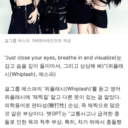
걸그룹 에스파. SM엔터테인먼트 제공
“Just close your eyes, breathe in and visualize(눈
감고 숨을 깊이 들이마셔, 그리고 상상해 봐)”(위플래
시(Whiplash), 에스파)
걸그룹 에스파의 ‘위플래시(Whiplash)’를 듣고 영어
위플래시에 ‘채찍질’ 말고 다른 뜻이 있는 걸 알았다.
의학용어로 편타성(鞭打性) 손상, 즉 채찍으로 맞은
것 같은 부상이다. 챗GPT는 “교통사고나 급격한 충
돌로 인한 목과 척추 부상. 특히, 차가 뒤에서 충돌했