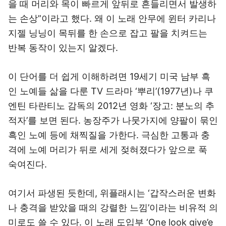
을 때 머리와 목이 빠르게 앞뒤로 흔들리면서 발생하
는 손상”이라고 했다. 왜 이 노래 안무에 윈터 카리나
지젤 닝닝이 목뒤를 한 손으로 잡고 팔을 치켜드는
반복 동작이 있는지 알겠다.
이 단어를 더 쉽게 이해하려면 19세기 미국 남부 흑
인 노예들 삶을 다룬 TV 드라마 ‘뿌리’(1977년)나 쿠
엔틴 타란티노 감독의 2012년 영화 ‘장고: 분노의 추
적자’를 보면 된다. 농장주가 나뭇가지에 양팔이 묶인
흑인 노예 등에 채찍질을 가한다. 극심한 고통과 충
격에 노예 머리가 뒤로 세게 젖혀졌다가 앞으로 푹
숙여진다.
여기서 파생된 듯한데, 위플래시는 ‘갑작스러운 변화
나 충격을 받았을 때의 강렬한 느낌’이라는 비유적 의
미로도 쓸 수 있다. 이 노래 도입부 ‘One look give’e