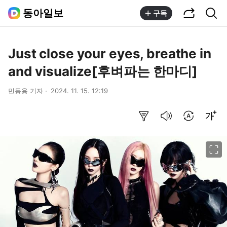
공유하기
통합검색
동아일보
구독
Just close your eyes, breathe in
and visualize[후벼파는 한마디]
민동용 기자
2024. 11. 15. 12:19
요약보기
음성으로 듣기
번역 설정
글씨크기 조절하기
이미지 크게 보기