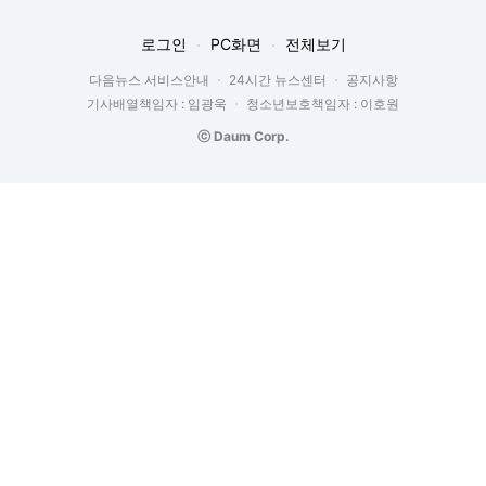
로그인
PC화면
전체보기
다음뉴스 서비스안내
24시간 뉴스센터
공지사항
기사배열책임자 : 임광욱
청소년보호책임자 : 이호원
ⓒ Daum Corp.