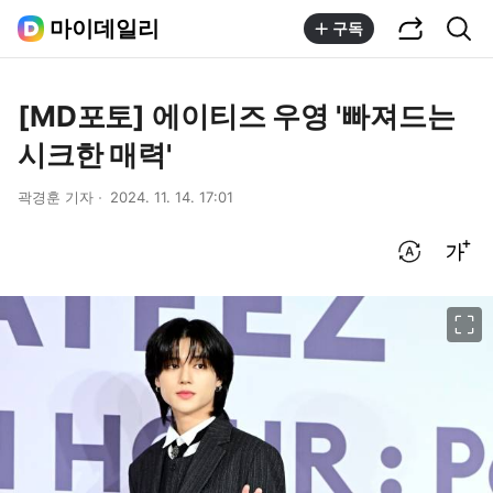
공유하기
통합검색
마이데일리
구독
[MD포토] 에이티즈 우영 '빠져드는
시크한 매력'
곽경훈 기자
2024. 11. 14. 17:01
번역 설정
글씨크기 조절하기
이미지 크게 보기