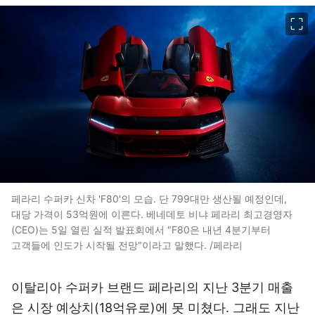
이미지 크게 보기
페라리 수퍼카 신차 'F80'의 모습. 단 799대만 생산될 예정인데,
대당 가격이 53억원에 이른다. 베네데토 비냐 페라리 최고경영자
(CEO)는 5일 열린 실적 발표회에서 "F80은 내년 4분기부터
고객들에 인도가 시작될 전망"이라고 말했다. /페라리
이탈리아 수퍼카 브랜드 페라리의 지난 3분기 매출
은 시장 예상치(18억유로)에 못 미쳤다. 그래도 지난