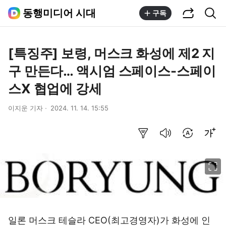
공유하기
통합검색
동행미디어 시대
구독
[특징주] 보령, 머스크 화성에 제2 지
구 만든다… 액시엄 스페이스-스페이
스X 협업에 강세
이지운 기자
2024. 11. 14. 15:55
요약보기
음성으로 듣기
번역 설정
글씨크기 조절하기
이미지 크게 보기
일론 머스크 테슬라 CEO(최고경영자)가 화성에 인