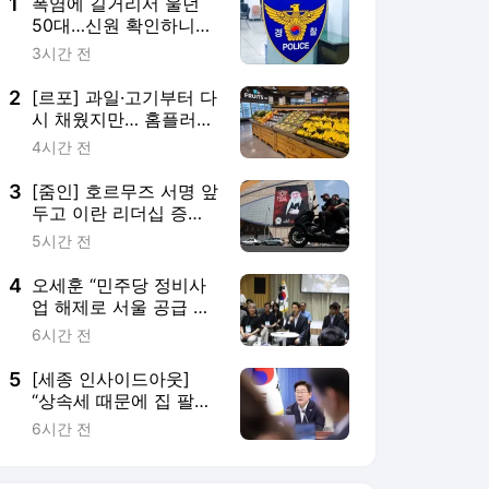
4
오세훈 “민주당 정비사
업 해제로 서울 공급 기
반 무너져…책임부터 인
6시간 전
정해야”
5
[세종 인사이드아웃]
“상속세 때문에 집 팔아
서 되겠냐” 李 약속한
6시간 전
‘공제 확대’ 도입 불발
서비스 바로가기
뉴스
연예
스포츠
뉴스 홈
기후/환경
사회
경제
정치
국제
문화
IT/과학
인물
지식/칼럼
연재
배열설명서