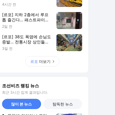
조선비즈 랭킹 뉴스
최근 3시간 집계 결과입니다.
많이 본 뉴스
탐독한 뉴스
1
폭염에 길거리서 울던
50대…신원 확인하니
30년 전 실종자였다
3시간 전
2
[르포] 과일·고기부터 다
시 채웠지만… 홈플러스
가오픈 첫날 입고율
4시간 전
30%
3
[줌인] 호르무즈 서명 앞
두고 이란 리더십 증
발… 최고지도자 잠행·대
5시간 전
통령 사임설