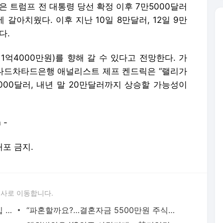
 트럼프 전 대통령 당선 확정 이후 7만5000달러
갈아치웠다. 이후 지난 10일 8만달러, 12일 9만
다.
1억4000만원)를 향해 갈 수 있다고 전망한다. 가
다드차타드은행 애널리스트 제프 켄드릭은 “랠리가
000달러, 내년 말 20만달러까지 상승할 가능성이
 -
배포 금지.
론사로 이동합니다.
[줌인] 호르무즈 서명 앞두고 이란 리더십 증발… 최고지도자 잠행·대통령 사임설
“파혼할까요?…결혼자금 5500만원 주식으로 날린 예비신부