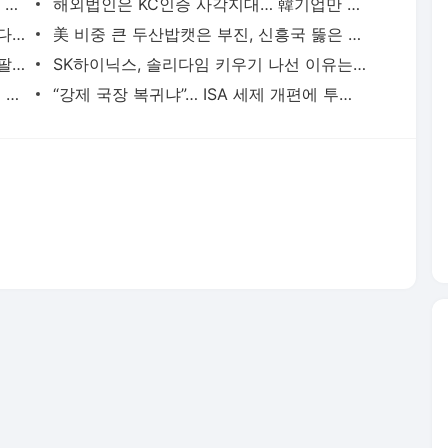
서장훈, 28억에 산 양재역 빌딩 450억에 내놨다
해외법인은 KC인증 사각지대… 韓기업만 비용·처벌 ‘독박’
폭염에도 현장 지킨 공무원… 벼 낱알 세다, 화재 진압하다 ‘풀썩’
美 비중 큰 두산밥캣은 부진, 신흥국 뚫은 HD건설기계는 선전… 시장 전략에 엇갈린 희비
[세종 인사이드아웃] “상속세 때문에 집 팔아서 되겠냐” 李 약속한 ‘공제 확대’ 도입 불발
SK하이닉스, 솔리다임 키우기 나선 이유는…“이번 사이클이 최적의 기회”
“직접 농사 안 지으면 내년까지 팔아라”… 양도세 중과에 떨고 있는 6070
“강제 국장 복귀냐”… ISA 세제 개편에 투자자 불만