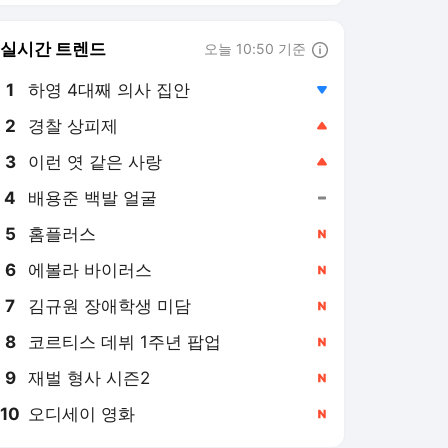
6
에볼라 바이러스
,신규
7
김규원 장애학생 미담
,신규
8
코르티스 데뷔 1주년 팝업
,신규
9
재벌 형사 시즌2
,신규
10
오디세이 영화
,신규
조선비즈
PICK
르포
정책 인사이트
세종 인사이드아웃
Why
줌인
사이언스카페
법조 인사이드
비즈톡톡
사이언스샷