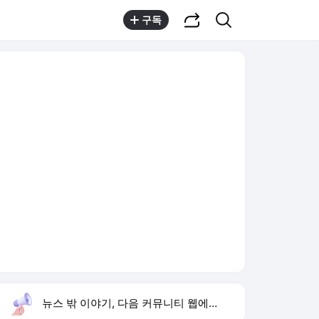
공유하기
검색
구독
뉴스 밖 이야기, 다음 커뮤니티 웹에서 보기
실시간 트렌드
오늘 10:50 기준
툴팁보기
1
하영 4대째 의사 집안
,하락
2
경찰 상피제
,상승
3
이런 엿 같은 사랑
,상승
4
배용준 백발 얼굴
,유지
5
홈플러스
,신규