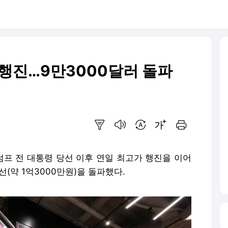
 행진…9만3000달러 돌파
요약보기
음성으로 듣기
번역 설정
글씨크기 조절하기
인쇄하기
프 전 대통령 당선 이후 연일 최고가 행진을 이어
선(약 1억3000만원)을 돌파했다.