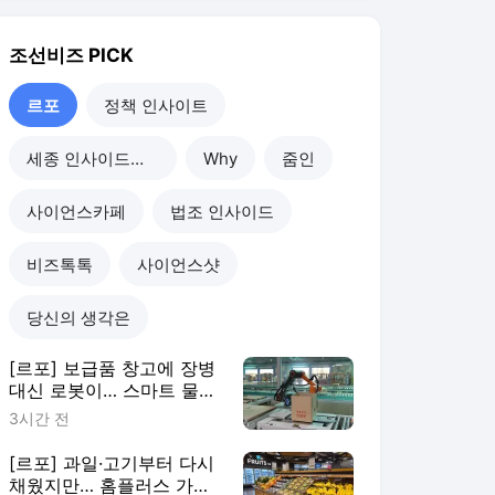
당신의 생각은
[르포] 보급품 창고에 장병
대신 로봇이… 스마트 물류
센터 도입한 보급부대 가보
3시간 전
니
[르포] 과일·고기부터 다시
채웠지만… 홈플러스 가오
픈 첫날 입고율 30%
4시간 전
[르포] 지하 2층에서 루프
톱 즐긴다… 패스트파이브,
성수 연무장점 공개
2일 전
[르포] 38도 폭염에 손님도
증발… 전통시장 상인들의
여름 생존기
3일 전
르포
더보기