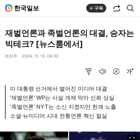
공유하기
통합검색
한국일보
구독
재벌언론과 족벌언론의 대결, 승자는
빅테크? [뉴스룸에서]
최진주
2024. 11. 13. 04:32
요약보기
음성으로 듣기
번역 설정
글씨크기 조절하기
미 대통령 선거에서 벌어진 미디어 대결
'재벌언론' WP는 사설 게재 막아 신뢰 상실
'족벌언론' NYT는 소신 지켰지만 한계 노출
소셜·뉴미디어 시대 전통언론 혁신 절실
이미지 크게 보기