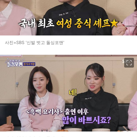
사진=SBS '신발 벗고 돌싱포맨'
이미지 크게 보기