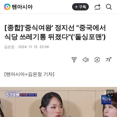
공유하기
통합검색
텐아시아
구독
[종합]'중식여왕' 정지선 "중국에서
식당 쓰레기통 뒤졌다"('돌싱포맨')
김은정
2024. 11. 12. 22:06
요약보기
음성으로 듣기
번역 설정
글씨크기 조절하기
[텐아시아=김은정 기자]
이미지 크게 보기