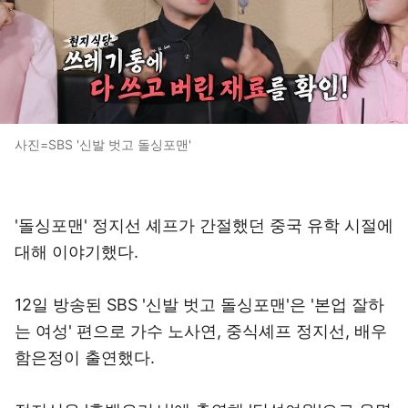
사진=SBS '신발 벗고 돌싱포맨'
'돌싱포맨' 정지선 셰프가 간절했던 중국 유학 시절에
대해 이야기했다.
12일 방송된 SBS '신발 벗고 돌싱포맨'은 '본업 잘하
는 여성' 편으로 가수 노사연, 중식셰프 정지선, 배우
함은정이 출연했다.