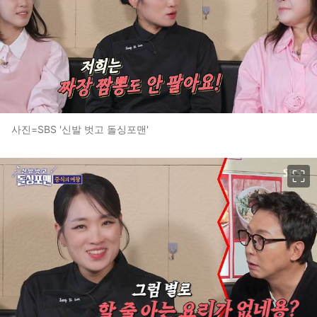
사진=SBS '신발 벗고 돌싱포맨'
이미지 크게 보기