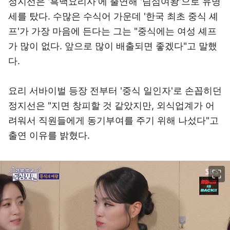
정지선은 '흑백요리사'에 출연해 '딤섬여왕'으로 유명
세를 탔다. 수많은 수식어 가운데 '한국 최초 중식 셰
프'가 가장 마음에 든다는 그는 "중식에는 여성 셰프
가 많이 없다. 앞으로 많이 배출되면 좋겠다"고 말했
다.
요리 서바이벌 등장 전부터 '중식 일인자'로 손꼽히던
정지선은 "지면 창피할 것 같았지만, 외식업계가 어
려워서 직원들에게 동기부여를 주기 위해 나섰다"고
출연 이유를 밝혔다.
이미지 크게 보기