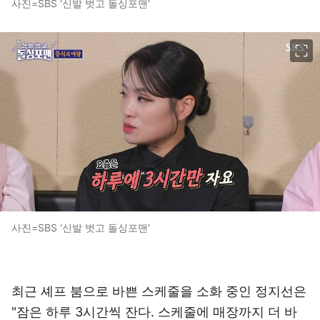
사진=SBS '신발 벗고 돌싱포맨'
이미지 크게 보기
사진=SBS '신발 벗고 돌싱포맨'
최근 셰프 붐으로 바쁜 스케줄을 소화 중인 정지선은
"잠은 하루 3시간씩 잔다. 스케줄에 매장까지 더 바