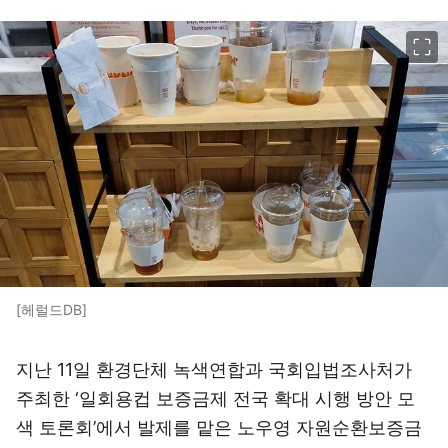
이미지 크게 보기
[헤럴드DB]
지난 11일 환경단체 녹색연합과 국회입법조사처가
주최한 ‘일회용컵 보증금제 전국 확대 시행 방안 모
색 토론회’에서 발제를 맡은 노우영 자원순환보증금