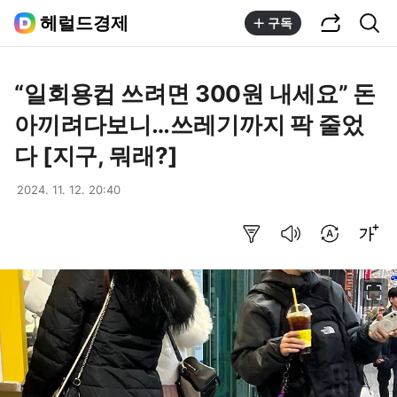
공유하기
통합검색
헤럴드경제
구독
“일회용컵 쓰려면 300원 내세요” 돈
아끼려다보니…쓰레기까지 팍 줄었
다 [지구, 뭐래?]
2024. 11. 12. 20:40
요약보기
음성으로 듣기
번역 설정
글씨크기 조절하기
이미지 크게 보기