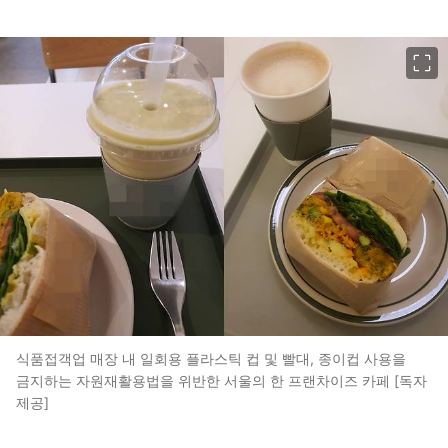
이미지 크게 보기
식품접객업 매장 내 일회용 플라스틱 컵 및 빨대, 종이컵 사용을
금지하는 자원재활용법을 위반한 서울의 한 프랜차이즈 카페 [독자
제공]