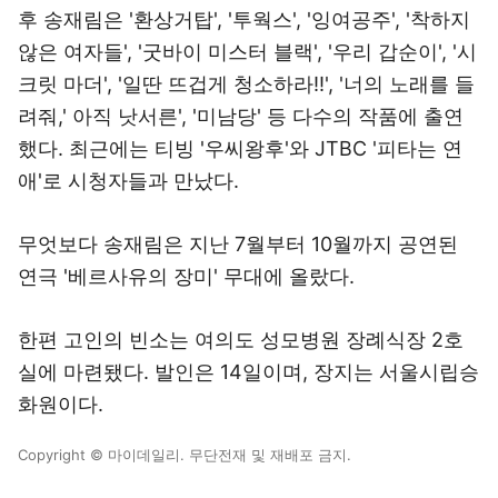
후 송재림은 '환상거탑', '투웍스', '잉여공주', '착하지
않은 여자들', '굿바이 미스터 블랙', '우리 갑순이', '시
크릿 마더', '일딴 뜨겁게 청소하라!!', '너의 노래를 들
려줘,' 아직 낫서른', '미남당' 등 다수의 작품에 출연
했다. 최근에는 티빙 '우씨왕후'와 JTBC '피타는 연
애'로 시청자들과 만났다.
무엇보다 송재림은 지난 7월부터 10월까지 공연된
연극 '베르사유의 장미' 무대에 올랐다.
한편 고인의 빈소는 여의도 성모병원 장례식장 2호
실에 마련됐다. 발인은 14일이며, 장지는 서울시립승
화원이다.
Copyright © 마이데일리. 무단전재 및 재배포 금지.