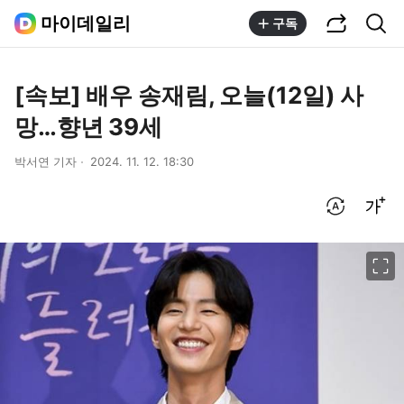
공유하기
통합검색
마이데일리
구독
[속보] 배우 송재림, 오늘(12일) 사
망…향년 39세
박서연 기자
2024. 11. 12. 18:30
번역 설정
글씨크기 조절하기
이미지 크게 보기