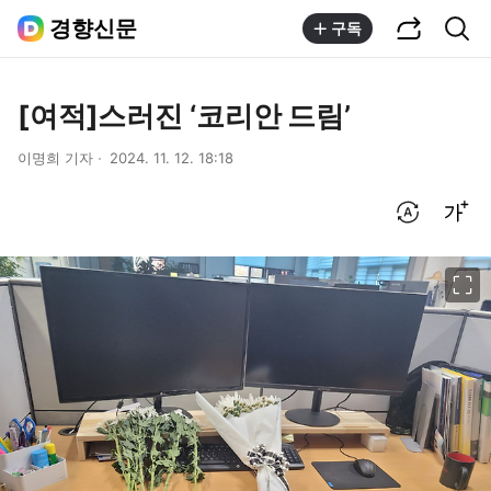
공유하기
통합검색
경향신문
구독
[여적]스러진 ‘코리안 드림’
이명희 기자
2024. 11. 12. 18:18
번역 설정
글씨크기 조절하기
이미지 크게 보기