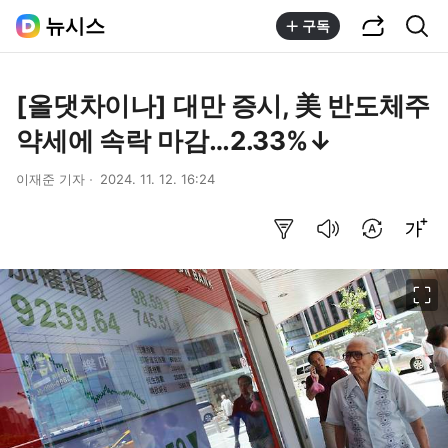
공유하기
통합검색
뉴시스
구독
[올댓차이나] 대만 증시, 美 반도체주
약세에 속락 마감…2.33%↓
이재준 기자
2024. 11. 12. 16:24
요약보기
음성으로 듣기
번역 설정
글씨크기 조절하기
이미지 크게 보기