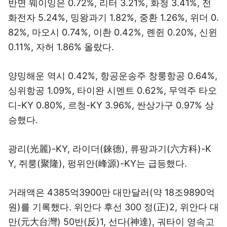
반면 웨이잉은 0.72%, 리터 3.21%, 화청 3.41%, 전
화전자 5.24%, 밍왕과기 1.82%, 중환 1.26%, 위더 0.
82%, 마오시 0.74%, 이촨 0.42%, 롄쥔 0.20%, 신윈
0.11%, 자허 1.86% 올랐다.
양밍해운 역시 0.42%, 항공운송주 창룽항공 0.64%,
싱위항공 1.09%, 타이완 시멘트 0.62%, 무역주 타오
디-KY 0.80%, 르청-KY 3.96%, 싼상가구 0.97% 상
승했다.
광리(光麗)-KY, 라이더(錸德), 류팡과기(六方科)-K
Y, 쥐룽(聚隆), 펑위안(峰源)-KY는 급등했다.
거래액은 4385억3900만 대만달러(약 18조9890억
원)를 기록했다. 위안다 후선 300 정(正)2, 위안다 대
만(元大台灣) 50반(反)1, 선다(神達), 궈타이 영속고