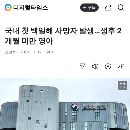
공유하기
통합검색
디지털타임스
구독
국내 첫 백일해 사망자 발생…생후 2
개월 미만 영아
강민성
2024. 11. 12. 15:04
요약보기
음성으로 듣기
번역 설정
글씨크기 조절하기
이미지 크게 보기