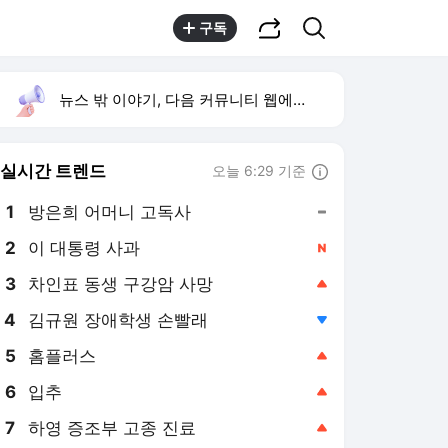
공유하기
검색
구독
뉴스 밖 이야기, 다음 커뮤니티 웹에서 보기
실시간 트렌드
오늘 6:29 기준
툴팁보기
1
방은희 어머니 고독사
,유지
2
이 대통령 사과
,신규
4
김규원 장애학생 손빨래
,하락
5
홈플러스
,상승
6
입추
,상승
7
하영 증조부 고종 진료
,상승