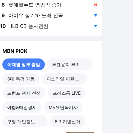
8
롯데웰푸드 영업익 증가
,신규
9
아이유 장기하 노래 선곡
,하락
10
HLB CB 출자전환
,하락
MBN
PICK
이재명 정부 출범
투표용지 부족 사태
3대 특검 가동
이스라엘·이란 전쟁
트럼프 관세 전쟁
프레스룸 LIVE
아침&매일경제
MBN 단독기사
쿠팡 개인정보 유출
6·3 지방선거