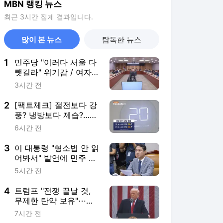
MBN 랭킹 뉴스
최근 3시간 집계 결과입니다.
많이 본 뉴스
탐독한 뉴스
1
민주당 "이러다 서울 다
뺏길라" 위기감 / 여자탈
의실서 "남성 봤다" 신고
3시간 전
[정오블핑]
2
[팩트체크] 절전보다 강
풍? 냉방보다 제습?…전
기료 아끼는 슬기로운
6시간 전
에어컨 사용법
3
이 대통령 "형소법 안 읽
어봐서" 발언에 민주 김
승원 "내용 다 알고계실
5시간 전
것"
4
트럼프 "전쟁 끝날 것,
무제한 탄약 보유"⋯이
란 "쇼하지 말라" 조롱
7시간 전