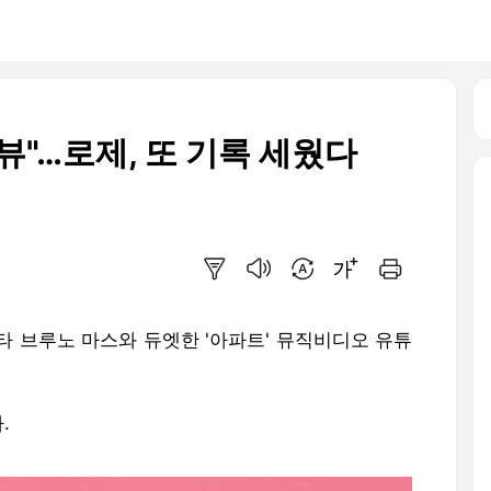
 뷰"…로제, 또 기록 세웠다
요약보기
음성으로 듣기
번역 설정
글씨크기 조절하기
인쇄하기
타 브루노 마스와 듀엣한 '아파트' 뮤직비디오 유튜
.