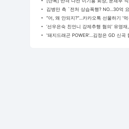
[단
″어, 왜 안되지?″...카카오톡 선물하기 '먹