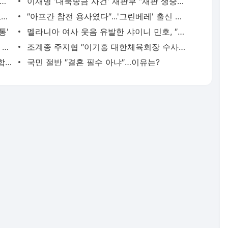
독] 반격 나선 이기흥 회장, 문체부 직무 정지에 가처분 제출
이재명 '대북송금 사건' 재판부 ″재판 생중계 고려 안 한다″
김병만 측 `전처 상습폭행? NO…30억 요구 중`
″아프간 참전 용사였다″...'그린베레' 출신 왈츠는 누구?
통'
멜라니아 여사 웃음 유발한 샤이니 민호, ″또 뵙는다면…″
‘선우은숙 친언니 강제추행 혐의’ 유영재, 첫 재판서 혐의 부인
조계종 주지협 ″이기흥 대한체육회장 수사는 망신주기식″
'돼지드래곤 POWER'…김정은 GD 신곡 합성 영상 화제
국민 절반 ″결혼 필수 아냐″…이유는?