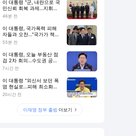
이 대통령 "군, 내란으로 국
민신뢰 회복 과제…지휘부
헌신해달라"
46분 전
이 대통령, 국가폭력 피해
자들과 오찬…"국가가 책임
지고 치유"
55분 전
이 대통령, 오늘 부동산 점
검 2차 회의…수도권 공급
대책 논의한다
7시간 전
이 대통령 "외신서 보던 폭
염 현실로…피해 최소화에
행정력 총동원"
20시간 전
이재명 정부 출범
더보기