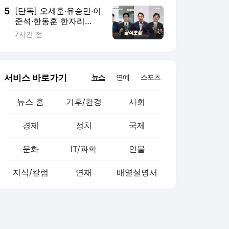
5
[단독] 오세훈·유승민·이
준석·한동훈 한자리
에?…국힘 세미나 초청
7시간 전
서비스 바로가기
뉴스
연예
스포츠
뉴스 홈
기후/환경
사회
경제
정치
국제
문화
IT/과학
인물
지식/칼럼
연재
배열설명서