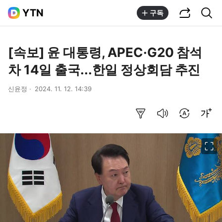
공유하기
통합검색
YTN
구독
[속보] 윤 대통령, APEC·G20 참석
차 14일 출국...한일 정상회담 추진
신윤정
2024. 11. 12. 14:39
요약보기
음성으로 듣기
번역 설정
글씨크기 조절하기
이미지 크게 보기