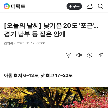
공유하기
통합검색
더팩트
구독
[오늘의 날씨] 낮기온 20도 '포근'…
경기 남부 등 짙은 안개
김영봉
2024. 11. 12. 00:00
요약보기
음성으로 듣기
번역 설정
글씨크기 조절하기
아침 최저 6~13도, 낮 최고 17~22도
이미지 크게 보기