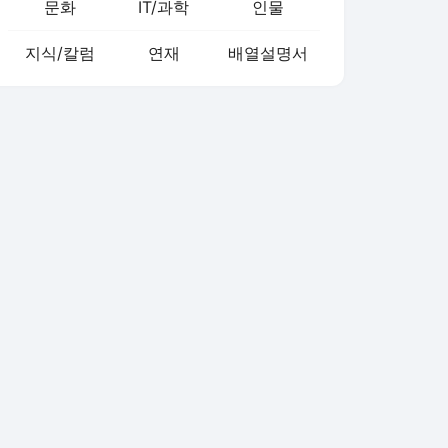
문화
IT/과학
인물
지식/칼럼
연재
배열설명서