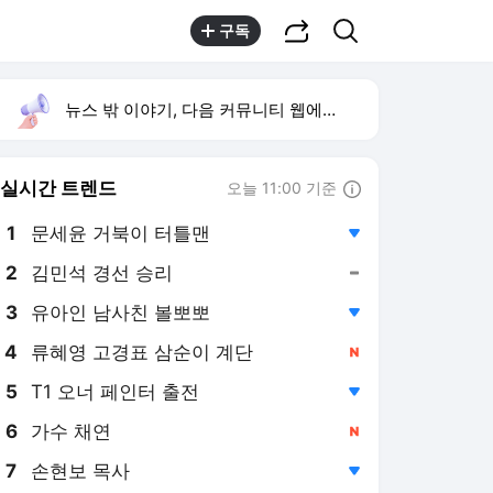
공유하기
검색
구독
뉴스 밖 이야기, 다음 커뮤니티 웹에서 보기
실시간 트렌드
오늘 11:00 기준
툴팁보기
1
문세윤 거북이 터틀맨
,하락
2
김민석 경선 승리
,유지
3
유아인 남사친 볼뽀뽀
,하락
4
류혜영 고경표 삼순이 계단
,신규
5
T1 오너 페인터 출전
,하락
6
가수 채연
,신규
7
손현보 목사
,하락