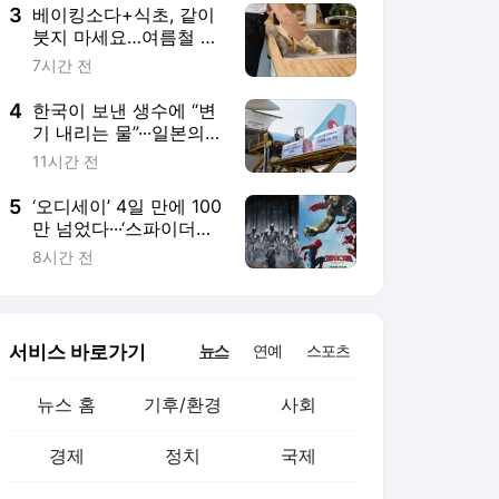
3
베이킹소다+식초, 같이
붓지 마세요…여름철 싱
크대 배수구 냄새 없애
7시간 전
는 청소 공식
4
한국이 보낸 생수에 “변
기 내리는 물”···일본의
‘혐한’은 어떻게 일상이
11시간 전
됐나 [이윤정 기자의 소
소월드]
5
‘오디세이’ 4일 만에 100
만 넘었다···‘스파이더맨
4’는 초고속 500만 돌파
8시간 전
서비스 바로가기
뉴스
연예
스포츠
뉴스 홈
기후/환경
사회
경제
정치
국제