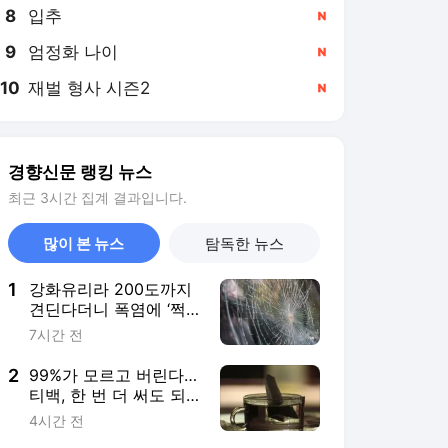
8
입추
,신규
9
엄정화 나이
,신규
10
재벌 형사 시즌2
,신규
경향신문 랭킹 뉴스
최근 3시간 집계 결과입니다.
많이 본 뉴스
탐독한 뉴스
1
강화유리라 200도까지
견딘다더니 폭염에 ‘쩍’···
산산조각 주의보
7시간 전
2
99%가 모르고 버린다…
티백, 한 번 더 써도 되
는 차는?
4시간 전