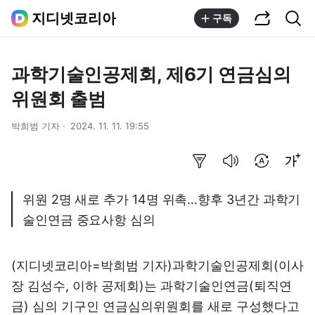
공유하기
통합검색
지디넷코리아
구독
과학기술인공제회, 제6기 연금심의
위원회 출범
박희범 기자
2024. 11. 11. 19:55
요약보기
음성으로 듣기
번역 설정
글씨크기 조절하기
위원 2명 새로 추가 14명 위촉…향후 3년간 과학기
술인연금 중요사항 심의
(지디넷코리아=박희범 기자)
과학기술인공제회(이사
장 김성수, 이하 공제회)는 과학기술인연금(퇴직연
금) 심의 기구인 연금심의위원회를 새로 구성했다고