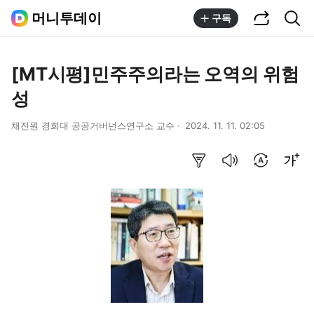
공유하기
통합검색
머니투데이
구독
[MT시평]민주주의라는 오역의 위험
성
채진원 경희대 공공거버넌스연구소 교수
2024. 11. 11. 02:05
요약보기
음성으로 듣기
번역 설정
글씨크기 조절하기