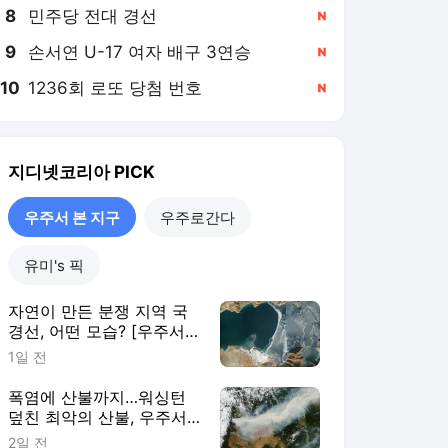
8
민주당 전대 경선
,신규
9
손서연 U-17 여자 배구 3연승
,신규
10
1236회 로또 당첨 번호
,신규
지디넷코리아
PICK
우주서 본 지구
우주로간다
유미's 픽
자연이 만든 분쟁 지역 국
경선, 어떤 모습? [우주서
본 지구]
1일 전
폭염에 산불까지…워싱턴
덮친 최악의 산불, 우주서
봤더니 [우주서 본 지구]
2일 전