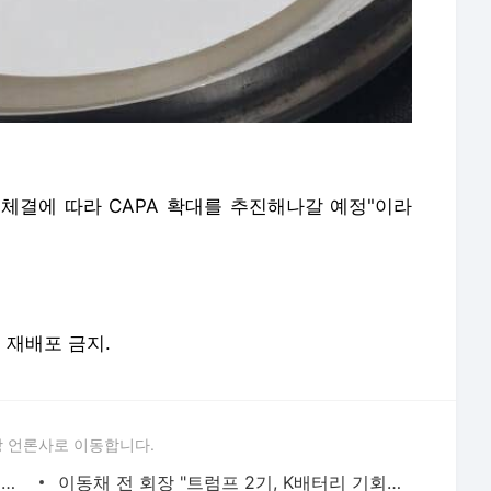
약
체결에
따라
CAPA
확대를
추진해나갈
예정"이라
및 재배포 금지.
 언론사로 이동합니다.
캐즘에도 끄덕 없는 에코앤드림...전구체 전문기업 전환 박차
이동채 전 회장 "트럼프 2기, K배터리 기회 상존"