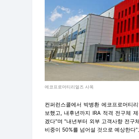
에코프로머티리얼즈 사옥
컨퍼런스콜에서 박병환 에코프로머티리얼
보했고, 내후년까지 IRA 적격 전구체
겠다"며 "내년부터 외부 고객사향 전구
비중이 50%를 넘어설 것으로 예상한다"