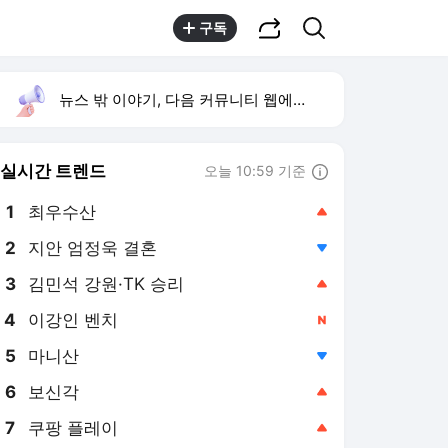
공유하기
검색
구독
뉴스 밖 이야기, 다음 커뮤니티 웹에서 보기
실시간 트렌드
오늘 10:59 기준
툴팁보기
1
최우수산
,상승
2
지안 엄정욱 결혼
,하락
3
김민석 강원·TK 승리
,상승
4
이강인 벤치
,신규
5
마니산
,하락
6
보신각
,상승
7
쿠팡 플레이
,상승