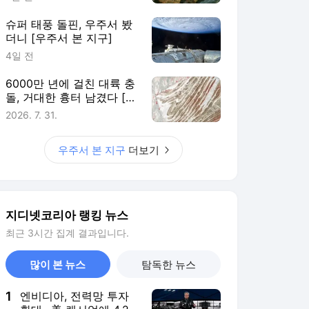
슈퍼 태풍 돌핀, 우주서 봤
더니 [우주서 본 지구]
4일 전
6000만 년에 걸친 대륙 충
돌, 거대한 흉터 남겼다 [우
주서 본 지구]
2026. 7. 31.
우주서 본 지구
더보기
지디넷코리아 랭킹 뉴스
최근 3시간 집계 결과입니다.
많이 본 뉴스
탐독한 뉴스
1
엔비디아, 전력망 투자