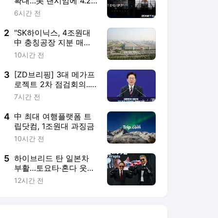
확대…美 랜시엄에 4.2
조원 베팅
6시간 전
2
"SK하이닉스, 4조원대
中 충칭공장 지분 매각
검토"
10시간 전
3
[ZD브리핑] 3대 메가프
로젝트 2차 점검회의...
독파모 국민평가단 참여
7시간 전
4
中 최대 여행플랫폼 트
립닷컴, 1조원대 과징금
10시간 전
5
하이브리드 탄 일본차
부활…토요타·혼다 웃고
닛산 흑자전환
12시간 전