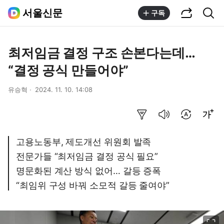
공유하기
통합검색
서울신문
구독
최저임금 결정 구조 손본다는데…
“결정 공식 만들어야”
유승혁
2024. 11. 10. 14:08
요약보기
음성으로 듣기
번역 설정
글씨크기 조절하기
고용노동부, 제도개선 위원회 발족
전문가들 “최저임금 결정 공식 필요”
명문화된 계산 방식 없어… 갈등 증폭
“최임위 구성 바꿔 소모적 갈등 줄여야”
이미지 크게 보기