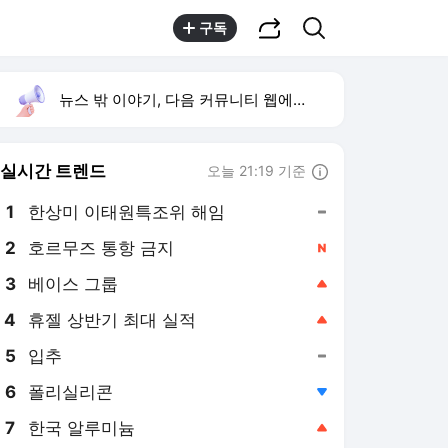
공유하기
검색
구독
뉴스 밖 이야기, 다음 커뮤니티 웹에서 보기
실시간 트렌드
오늘 21:19 기준
툴팁보기
1
한상미 이태원특조위 해임
,유지
2
호르무즈 통항 금지
,신규
3
베이스 그룹
,상승
4
휴젤 상반기 최대 실적
,상승
5
입추
,유지
6
폴리실리콘
,하락
7
한국 알루미늄
,상승