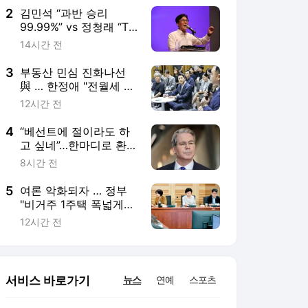
2
김민석 “과반 승리
99.99%” vs 정청래 “TV
토론으로 게임 끝”
14시간 전
3
부동산 민심 진화나선
與 … 한정애 "전월세 국
민 우려 잘 안다"
12시간 전
4
“베선트에 절이라도 하
고 싶네”…한마디로 환율
잡아준 ‘우군’ 됐다
8시간 전
5
여론 악화되자 … 정부
"비거주 1주택 폭넓게
인정"
12시간 전
서비스 바로가기
뉴스
연예
스포츠