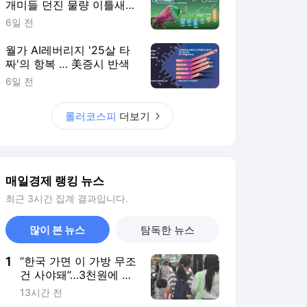
개미들 던진 물량 이틀새
8.5조 쓸어담아
6일 전
월가 AI레버리지 '25살 타
짜'의 항복 … 美증시 반색
6일 전
롤러코스피
더보기
매일경제 랭킹 뉴스
최근 3시간 집계 결과입니다.
많이 본 뉴스
탐독한 뉴스
1
“한국 가면 이 가방 무조
건 사야돼”…3천원에 외
국인들 싹쓸이해 간다는
13시간 전
데