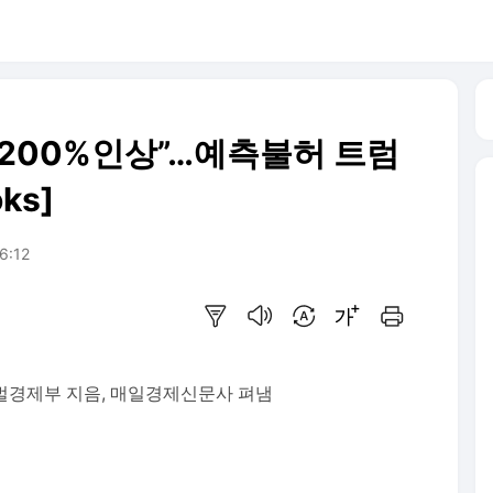
 200%인상”…예측불허 트럼
ks]
06:12
요약보기
음성으로 듣기
번역 설정
글씨크기 조절하기
인쇄하기
글로벌경제부 지음, 매일경제신문사 펴냄