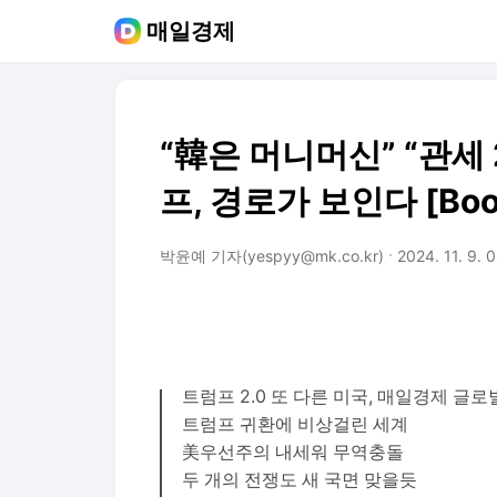
매일경제
“韓은 머니머신” “관세
프, 경로가 보인다 [Boo
박윤예 기자(yespyy@mk.co.kr)
2024. 11. 9. 
트럼프 2.0 또 다른 미국, 매일경제 
트럼프 귀환에 비상걸린 세계
美우선주의 내세워 무역충돌
두 개의 전쟁도 새 국면 맞을듯