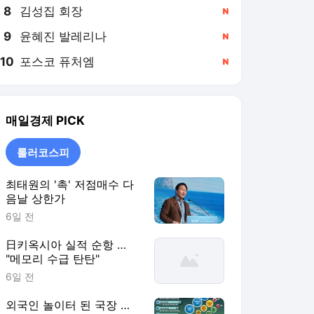
8
김성집 회장
,신규
9
윤혜진 발레리나
,신규
10
포스코 퓨처엠
,신규
매일경제
PICK
롤러코스피
최태원의 '촉' 저점매수 다
음날 상한가
6일 전
日키옥시아 실적 순항 …
"메모리 수급 탄탄"
6일 전
외국인 놀이터 된 국장 …