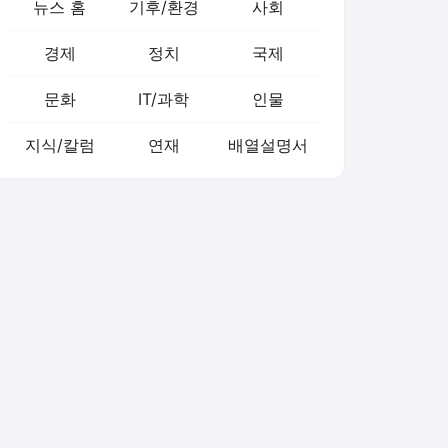
뉴스 홈
기후/환경
사회
경제
정치
국제
문화
IT/과학
인물
지식/칼럼
연재
배열설명서