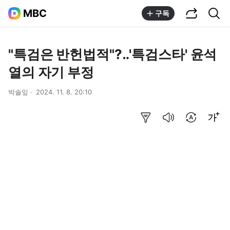
공유하기
통합검색
MBC
구독
"특검은 반헌법적"?‥'특검스타' 윤석
열의 자기 부정
박솔잎
2024. 11. 8. 20:10
요약보기
음성으로 듣기
번역 설정
글씨크기 조절하기