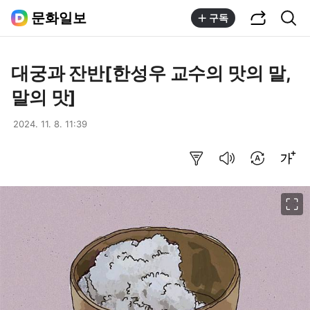
공유하기
통합검색
문화일보
구독
대궁과 잔반[한성우 교수의 맛의 말,
말의 맛]
2024. 11. 8. 11:39
요약보기
음성으로 듣기
번역 설정
글씨크기 조절하기
이미지 크게 보기