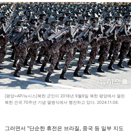
이미지 크게 보기
[평양=AP/뉴시스]북한 군인이 2018년 9월9일 북한 평양에서 열린
북한 건국 70주년 기념 열병식에서 행진하고 있다. 2024.11.08.
그러면서 "단순한 휴전은 브라질, 중국 등 일부 지도