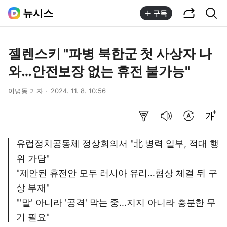
공유하기
통합검색
뉴시스
구독
젤렌스키 "파병 북한군 첫 사상자 나
와…안전보장 없는 휴전 불가능"
이명동 기자
2024. 11. 8. 10:56
요약보기
음성으로 듣기
번역 설정
글씨크기 조절하기
유럽정치공동체 정상회의서 "北 병력 일부, 적대 행
위 가담"
"제안된 휴전안 모두 러시아 유리…협상 체결 뒤 구
상 부재"
"'말' 아니라 '공격' 막는 중…지지 아니라 충분한 무
기 필요"