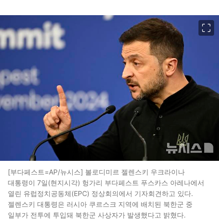
이미지 크게 보기
[부다페스트=AP/뉴시스] 볼로디미르 젤렌스키 우크라이나
대통령이 7일(현지시각) 헝가리 부다페스트 푸스카스 아레나에서
열린 유럽정치공동체(EPC) 정상회의에서 기자회견하고 있다.
젤렌스키 대통령은 러시아 쿠르스크 지역에 배치된 북한군 중
일부가 전투에 투입돼 북한군 사상자가 발생했다고 밝혔다.