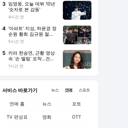
3
임영웅, 오늘 데뷔 10년
‘숫자로 본 감동’
4시간 전
4
‘아파트’ 지성, 하윤경 정
순원 황희 김규원 절규
속에 경찰에게 끌려가는
5시간 전
‘수갑 연행’ 현장
5
카라 한승연, 근황 영상
속 ‘손 떨림’ 포착…건강
이상설 확산[스경X이슈]
1시간 전
서비스 바로가기
뉴스
연예
스포츠
연예 홈
뉴스
포토
TV 편성표
영화
OTT