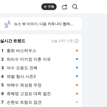
공유하기
검색
구독
뉴스 밖 이야기, 다음 커뮤니티 웹에서 보기
실시간 트렌드
오늘 3:51 기준
툴팁보기
1
황희 버스하우스
,신규
2
하리수 미키정 이혼 이유
,하락
3
여수 오동도 전복
,하락
4
재벌 형사 시즌2
,하락
5
박해수 최성원 우정
,신규
6
류혜영 고경표 대학 절친
,신규
7
손현보 트럼프 접견
,유지