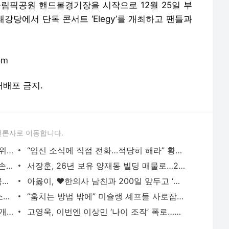
 올림픽공원 핸드볼경기장을 시작으로 12월 25일 부
 대강당에서 단독 콘서트 ‘Elegy’를 개최하고 팬들과
om
 재배포 금지.
언론사로 이동합니다.
‘韓 축구 최고 희소식!’ 아틀레티코, 한국 위해 ‘경기 시간’ 바꾼다→“아시아 시청 시간
“임신 소식에 직접 전화…적당히 해라” 황정민 팬 B씨, 폭로자 A씨에 일갈
[스경X이슈] 카라 한승연, 근황 영상 속 ‘손 떨림’ 포착…건강 이상설 확산
서장훈, 26년 보유 양재동 빌딩 매물로…28억→450억 껑충
아이유, 장기하와 결별 10년 뒤 SNS 선곡에…“♥윤가이 있는데 굳이?” 갑론을박
아옳이, ♥한의사 남친과 200일 앞두고 ‘프러포즈급’ 이벤트 공개
‘학폭논란’ 지수, 필리핀서 열일중…8억 소송 끝내고 필리핀서 함박웃음
“훔치는 방법 밖에” 미슐랭 셰프들 사로잡은 선재스님의 발효 장독대(어서와 한국은 처음이지
‘-9kg’ 랄랄, 다이어트 성공 후 수영복 공개 “빠른 시간에 돼지로…”
고영욱, 이번엔 이상민 ‘나이 조작’ 폭로…끊임없는 연예인 저격 ‘구설’