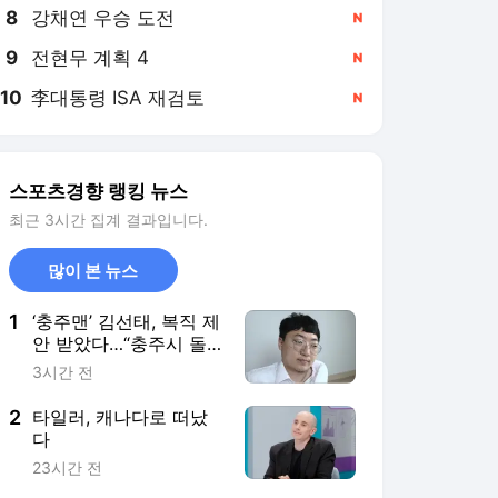
8
강채연 우승 도전
,신규
9
전현무 계획 4
,신규
10
李대통령 ISA 재검토
,신규
스포츠경향 랭킹 뉴스
최근 3시간 집계 결과입니다.
많이 본 뉴스
1
‘충주맨’ 김선태, 복직 제
안 받았다…“충주시 돌
아올 생각 있는지”
3시간 전
2
타일러, 캐나다로 떠났
다
23시간 전